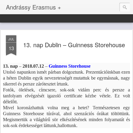
Andrássy Erasmus +
JUL
13. nap Dublin – Guinness Storehouse
13
13. nap
–
2018.07.12
–
Guinness Storehouse
Utolsó napunkon ismét párban dolgoztunk. Prezentációinkban ezen
a héten Dublin egyik nevezetességét mutattuk be egymásnak, nagy
sikerrel és persze zárótesztet írtunk.
Fotók, ölelések, címcsere, sok-sok vidám perc és persze a
tanfolyam elvégzését igazoló certificate kézbe vétele. Ez volt
délelőtt.
Mivel koronázhattuk volna meg a hetet? Természetesen egy
Guinness Storehouse túrával, ahol szenzációs órákat töltöttünk.
Megismertük a világhírű sör elkészítésének minden folyamatát és
sok-sok érdekességet láttunk,hallottunk.